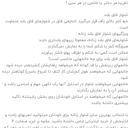
تقریبا هر دختر یا خانمی در هر سنی !
شلوار فاق بلند
خط کمر بالای ناف قرار میگیرد. اندازهی فاق در شلوارهای فاق بلند متفاوت
است .
ویژگیهای شلوار فاق بلند زنانه :
شلوارهای فاق بلند زنانه، معمولا زیپهای بلندتری دارند .
هیچگاه کمر یا شکم شما را به نمایش نمیگذارند .
ممکن است کمی به شکم و اطراف پهلو فشار بیاورند .
شلوار فاق بلند برای چه خانمهایی مناسب است؟
خانمهای ریزنقش یا قد کوتاه که میخواهد پاهایشان کشیدهتر دیده شود .
خانمهایی که میخواهند طول کمرشان (از کتف تا شروع باسن) کوتاهتر دیده
شود .
خانمهایی میخواهند شلوار در استایل آنها یک تکهی مهم و اساسی باشد و
بیشتر آن را به نمایش بگذارند .
خانمهایی که میخواهند در استایل خودشان روی بخش پایینتنه تاکید
بیشتری داشته باشند.
با انتخاب بهترین سایز شلوار زنانه برای خودتان میتوانید تجربهای راحت و
لذتبخش از خرید اینترنتی لباس داشته باشید. علاوه بر این، ضمانت 7
روزهی تعویض و بازگشت کالا در شیفلای به شما این اطمینان را میدهد که