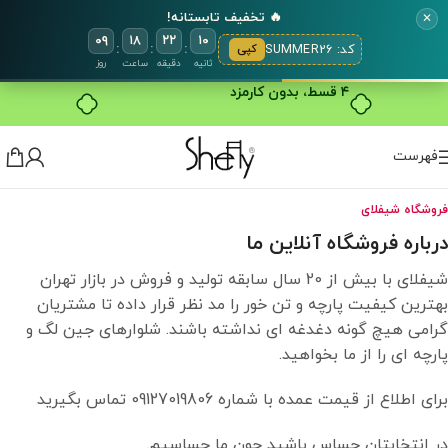
🔥 تخفیف تابستانه!
✕
پرش به پیمایش
۰۹
۱۸
۲۲
۰۹
به محتوای اصلی بروید
:
:
:
کد: SUMMER26
کپی
ثانیه
دقیقه
ساعت
روز
۴ قسط، بدون کارمزد
فهرست
فروشگاه شیفلای
درباره فروشگاه آنلاین ما
شیفلای با بیش از 20 سال سابقه تولید و فروش در بازار تهران
بهترین کیفیت پارچه و تن خور را مد نظر قرار داده تا مشتریان
گرامی هیچ گونه دغدغه ای نداشته باشند. شلوارهای جین لگ و
پارچه ای را از ما بخواهید.
برای اطلاع از قیمت عمده با شماره 09127019806 تماس بگیرید
در انتخابتان حساس باشید چون ما حساسیم.