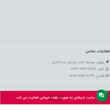
اطلاعات تماس
تهران، یوسف آباد، خیابان اسدآبادی…
تلفن: (064) 332-1233
فکس: (099) 453-1357
طراحی سایت
و
سئو سایت
توسط آرمان کمپانی می توانید با
خبرگزاری
سایت شیفلای به صورت عمده فروشی فعالیت می کند.
روشگاه
علاقه مندی
مقایسه
حساب کاربری من
آرمان نیوز
همراه شوید.