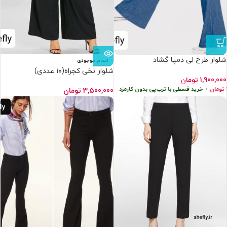
شلوار طرح لی دمپا گشاد
اتمام موجودی
مشکی(۵عددی)
شلوار نخی کجراه(۱۰ عددی)
1,900,000
تومان
ن
•
خرید قسطی با ترب‌پی بدون کارمزد
هر قسط
475,000
تومان
•
خرید قسطی با ت
3,500,000
تومان