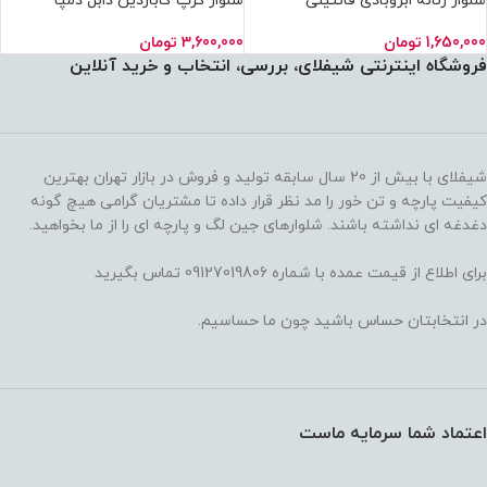
شلوار زنانه ابروبادی فانتینی
شلوار کرپ گاباردین دابل دمپا
گشاد(۶عددی)
1,650,000
تومان
3,600,000
تومان
فروشگاه اینترنتی شیفلای، بررسی، انتخاب و خرید آنلاین
شیفلای با بیش از 20 سال سابقه تولید و فروش در بازار تهران بهترین
کیفیت پارچه و تن خور را مد نظر قرار داده تا مشتریان گرامی هیچ گونه
دغدغه ای نداشته باشند. شلوارهای جین لگ و پارچه ای را از ما بخواهید.
برای اطلاع از قیمت عمده با شماره 09127019806 تماس بگیرید
در انتخابتان حساس باشید چون ما حساسیم.
اعتماد شما سرمایه ماست