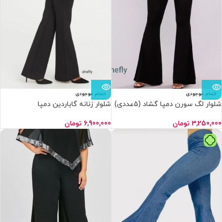
اتمام موجودی
اتمام موجودی
شلوار لگ سورن دمپا گشاد (۵عددی)
شلوار زنانه گاباردین دمپا
گشاد(6عددی)
3,250,000
تومان
6,900,000
تومان