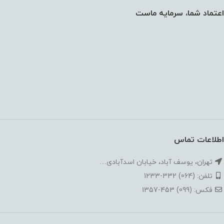
اعتماد شما، سرمایه ماست
اطلاعات تماس
تهران، یوسف آباد، خیابان اسدآبادی…
تلفن: (064) 332-1233
فکس: (099) 453-1357