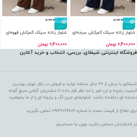
اتمام موجودی
اتمام موجودی
جدید
جدید
طی با ترب‌پی بدون کارمزد
هر قسط
475,000
تومان
•
خرید قسطی با ترب‌پی بدون 
شلوار زنانه سیلک کمرکش سرمه‌ای
شلوار زنانه سیلک کمرکش قهوه‌ای
عمده (۴عددی)
عمده (۴عددی)
6,400,000
تومان
6,400,000
تومان
فروشگاه اینترنتی شیفلای، بررسی، انتخاب و خرید آنلاین
شیفلای با بیش از 20 سال سابقه تولید و فروش در بازار تهران بهترین
کیفیت پارچه و تن خور را مد نظر قرار داده تا مشتریان گرامی هیچ گونه
دغدغه ای نداشته باشند. شلوارهای جین لگ و پارچه ای را از ما بخواهید.
برای اطلاع از قیمت عمده با شماره 09127019806 تماس بگیرید
در انتخابتان حساس باشید چون ما حساسیم.