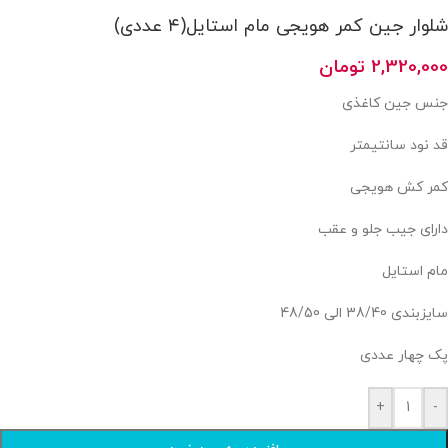
شلوار جین کمر هویجی مام استایل(۴ عددی)
2,320,000
تومان
جنس جین کاغذی
قد نود سانتیمتر
کمر کش هویجی
دارای جیب جلو و عقب
مام استایل
سایزبندی 38/40 الی 48/50
پک چهار عددی
+
-