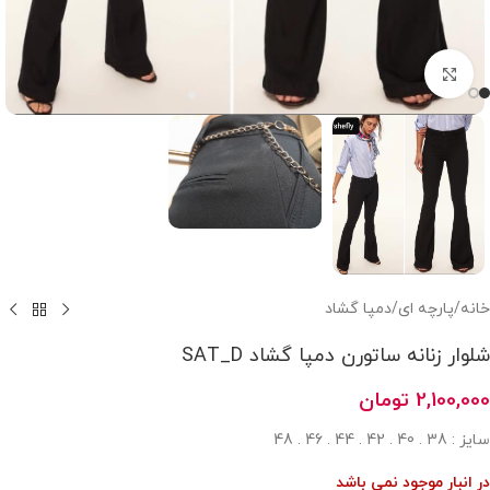
بزرگنمایی تصویر
خانه
/
پارچه ای
/
دمپا گشاد
شلوار زنانه ساتورن دمپا گشاد SAT_D
2,100,000
تومان
سایز : 38 . 40 . 42 . 44 . 46 . 48
در انبار موجود نمی باشد