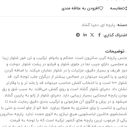
مقایسه
افزودن به علاقه مندی
دسته:
پارچه ای
,
دمپا گشاد
اشتراک گذاری:
توضیحات
جنس پارچه کرپ ساترون است. محکم و بادوام. ترکیب و تن خور شلوار زیبا
و مجلسی. دارای جیب نما در جلوی شلوار و فیلتو در پشت شلوار. دوخت و
دوز ظریف و بسیار دقیق، جزئیات را در شلوار نمایان میکند. با اضافه کردن
زنجیر و یا کمربند میتوان در مجالس بیشتر از دیگران جلب توجه کرد. قد
شلوار 100 است و با انتخاب کفش مناسب میتواند قد را بلند تر و با وقارتر
نشان داد. دمپای شلوار گشاد است و روی کفش می‌افتد. به سبب شق و رق
بودن پارچه ایستایی بسیار زیبایی دارد. دمپای شلوار از زانو به پایین گشاد
میشود و در برش و الگوی آن هارمونی و ترکیب بندی دقیق رعایت شده تا
زیبایی و تناسب را برای مشتری به همراه بیاورد. خط اتو از جلو است و حتی با
شستشوی ماشین لباسشویی هیچ نیازی به اتوی مجدد ندارد. پارچه ساترون
یکی از مرغوب ترین پارچه های کشور ترکیه است که با توجه به قیمت
مناسب، دوام و صرفه اقتصادی زیادی برای مشتری دارد. یک بار تجربه ی تن