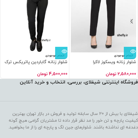
اتمام موجودی
اتمام موجودی
شلوار زنانه ویسکوز لاکرا
شلوار زنانه گاباردین پاتریکس ترک
راسته(۶عددی)
چاکدار مشکی قد ۹۰
پرداخت اقساطی
•
خرید قسطی 
2,580,000
تومان
4,500,000
تومان
فروشگاه اینترنتی شیفلای، بررسی، انتخاب و خرید آنلاین
شیفلای با بیش از 20 سال سابقه تولید و فروش در بازار تهران بهترین
کیفیت پارچه و تن خور را مد نظر قرار داده تا مشتریان گرامی هیچ گونه
دغدغه ای نداشته باشند. شلوارهای جین لگ و پارچه ای را از ما بخواهید.