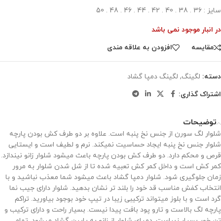
سایز : 36 . 38 . 40 . 42 . 44 . 46 . 48 . 50
در انبار موجود نمی باشد
مقایسه
افزودن به علاقه مندی
دسته:
لگینگ
,
لگینگ دمپا گشاد
اشتراک گذاری:
توضیحات
شلوار لگ سورن از جنس نخ پنبه است. علاوه بر دو طرف کش بودن پارچه
شلوار جنس نخ پنبه ایجاد حساسیت نمیکند. نرم و لطیف است و ایستایی
قرص و محکم دارد. دو طرف کش بودن پارچه باعث میشود شلوار زانو نیندازد.
کمر کش است و داخل کمر کش تعبیه شده تا از شل شدن شلوار به مرور
زمان جلوگیری شود. شلوار دمپا گشاد باعث میشود شما معذب نباشید و با
انتخاب کفش مناسب قد خود را بلند تر نشان بدهید. شلوار دارای جیب نما
گرد است و با بلوز میتواند ترکیبی زیبا در تیپ خود بوجود بیاورید. تراکم
پارچه لگ بالاست و تارو پود بافت پیدا نیست. بسیار راحت و دارای ترکیب و
تن خور بسیار زیباست. دمپای شلوار از زانو به پایین گشاد میشود. تمام