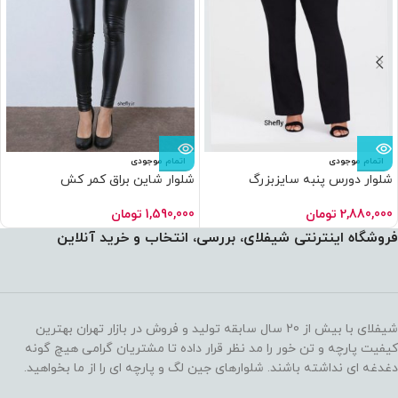
اتمام موجودی
اتمام موجودی
شلوار دورس پنبه سایزبزرگ
شلوار شاین براق کمر کش
(۶عددی)
ون کارمزد
هر قسط
800,000
تومان
•
خرید قسطی با ترب‌پی بدون کارمزد
هر
1,590,000
تومان
2,880,000
تومان
فروشگاه اینترنتی شیفلای، بررسی، انتخاب و خرید آنلاین
شیفلای با بیش از 20 سال سابقه تولید و فروش در بازار تهران بهترین
کیفیت پارچه و تن خور را مد نظر قرار داده تا مشتریان گرامی هیچ گونه
دغدغه ای نداشته باشند. شلوارهای جین لگ و پارچه ای را از ما بخواهید.