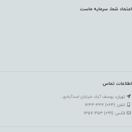
اعتماد شما، سرمایه ماست
اطلاعات تماس
تهران، یوسف آباد، خیابان اسدآبادی…
تلفن: (064) 332-1233
فکس: (099) 453-1357