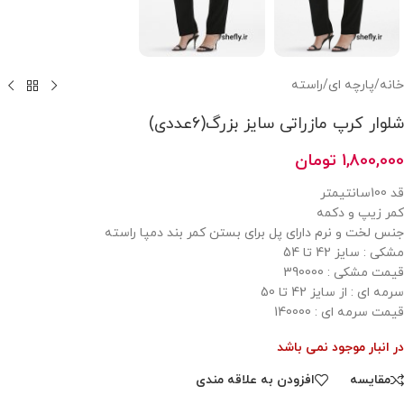
خانه
/
پارچه ای
/
راسته
شلوار کرپ مازراتی سایز بزرگ(۶عددی)
1,800,000
تومان
قد 100سانتیمتر
کمر زیپ و دکمه
جنس لخت و نرم دارای پل برای بستن کمر بند دمپا راسته
مشکی : سایز 42 تا 54
قیمت مشکی : 390000
سرمه ای : از سایز 42 تا 50
قیمت سرمه ای : 140000
در انبار موجود نمی باشد
مقایسه
افزودن به علاقه مندی